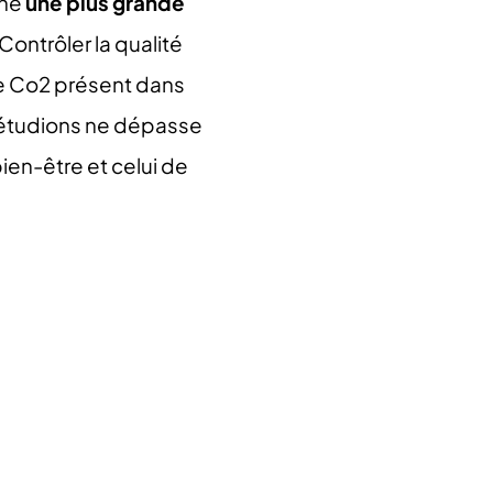
une
une plus grande
 Contrôler la qualité
 le Co2 présent dans
, étudions ne dépasse
bien-être et celui de