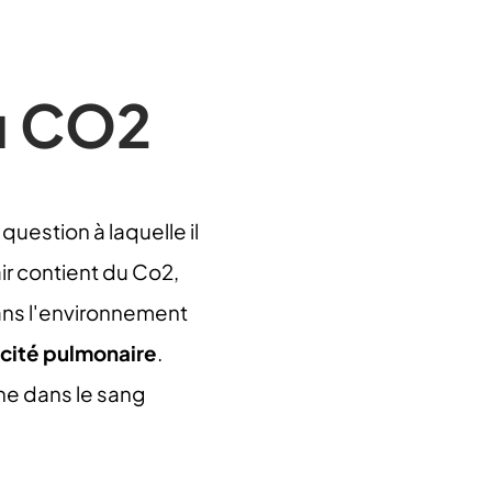
u CO2
question à laquelle il
air contient du Co2,
ns l'environnement
acité pulmonaire
.
ne dans le sang