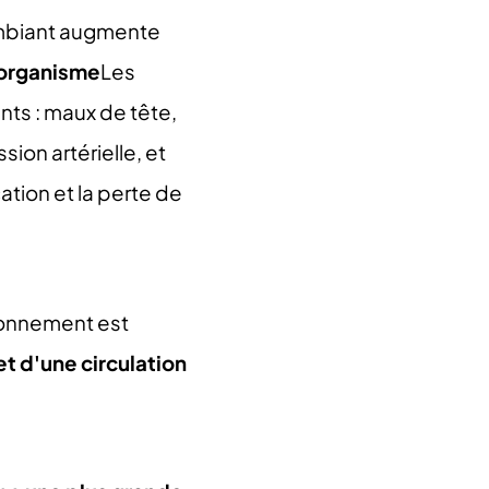
ambiant augmente
l'organisme
Les
nts : maux de tête,
ion artérielle, et
cation et la perte de
ronnement est
t d'une circulation