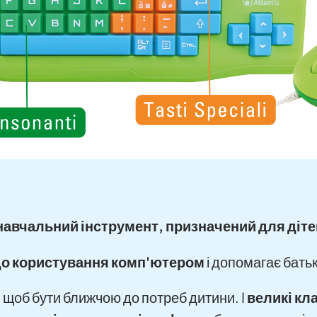
а навчальний інструмент, призначений для діт
до користування комп'ютером
і допомагає батьк
 щоб бути ближчою до потреб дитини. I
великі кл