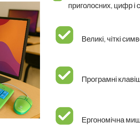
приголосних, цифр і 
Великі, чіткі симв
Програмні клавіш
Ергономічна миш