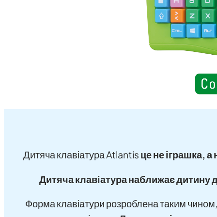
Дитяча клавіатура Atlantis
це не іграшка, 
Дитяча клавіатура наближає дитину 
Форма клавіатури розроблена таким чином,