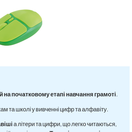
ей на початковому етапі навчання грамоті
.
ам та школі у вивченні цифр та алфавіту.
авіші
а літери та цифри, що легко читаються,