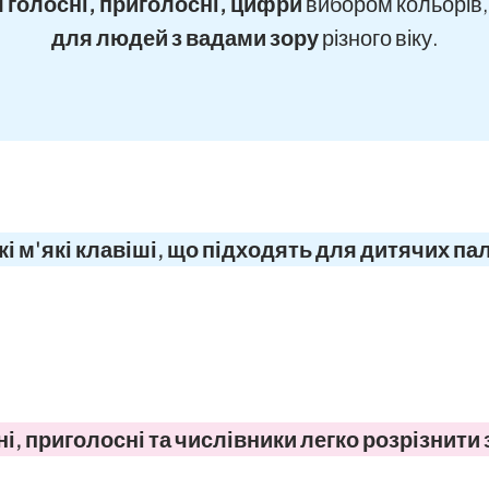
 голосні, приголосні, цифри
вибором кольорів, 
для людей з вадами зору
різного віку.
і м'які клавіші, що підходять для дитячих па
і, приголосні та числівники легко розрізнити