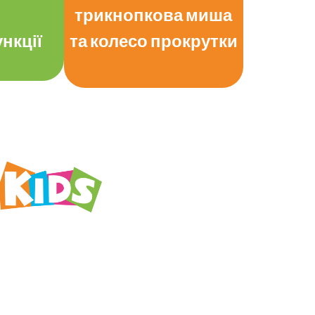
трикнопкова миша
та колесо прокрутки
нкції