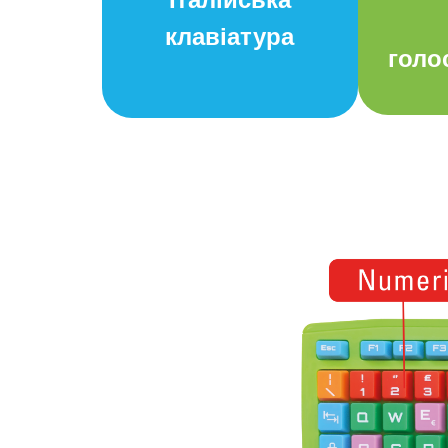
клавіатура
голо