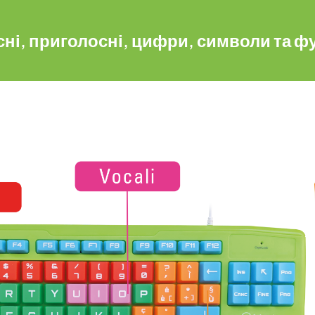
сні, приголосні, цифри, символи та фу