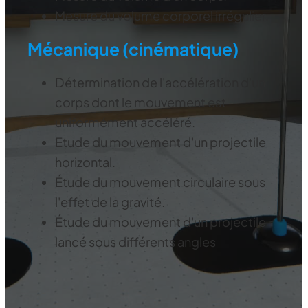
Mesure du volume corporel irrégulier.
Mécanique (cinématique)
Détermination de l'accélération d'un
corps dont le mouvement est
uniformément accéléré.
Etude du mouvement d'un projectile
horizontal.
Étude du mouvement circulaire sous
l'effet de la gravité.
Étude du mouvement d'un projectile
lancé sous différents angles