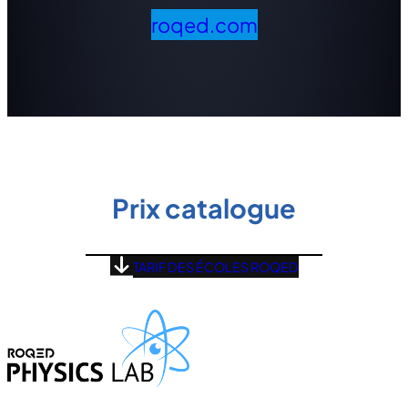
roqed.com
Prix catalogue
TARIF DES ÉCOLES ROQED