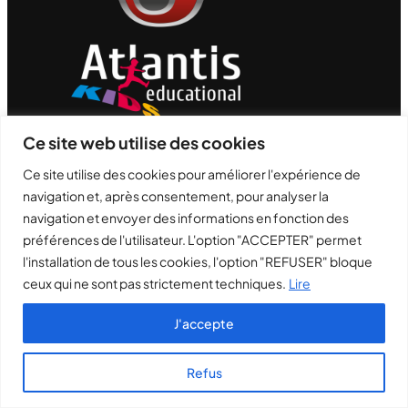
Ce site web utilise des cookies
Copyright © 2026
Site géré par ATL S.R.L.
Ce site utilise des cookies pour améliorer l'expérience de
Numéro de TVA 04348320161 | Capital social
navigation et, après consentement, pour analyser la
100.000
navigation et envoyer des informations en fonction des
Politique en matière de confidentialité et de
cookies
préférences de l'utilisateur. L'option "ACCEPTER" permet
l'installation de tous les cookies, l'option "REFUSER" bloque
ceux qui ne sont pas strictement techniques.
Lire
+39 02-86897001
J'accepte
Refus