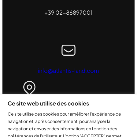
+39 02-86897001
info@atlantis-land.com
Quartier général opérationnel
Ce site web utilise des cookies
ATL S.r.l. - Via Camillo Chiesa, 21
Ce site utilise des cookies pour améliorer l'expérience de
navigation et, après consentement, pour analyser la
20005 - Pogliano Milanese (MI) - Italie
navigation et envoyer des informations en fonction des
préférences de l'utilisateur. L'option "ACCEPTER" permet