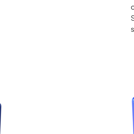
c
S
s