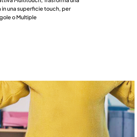
attiva Multitouch, Trasforma una
 in una superficie touch, per
ngole o Multiple