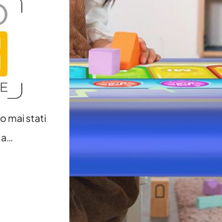
 mai stati
e a…