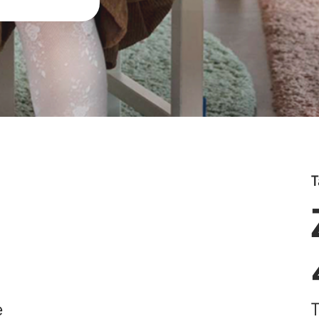
T
e
T