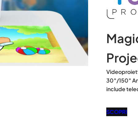
Magi
Proje
Videoproiett
30″/150″ An
include tel
SCOPRI