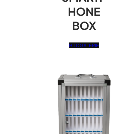
HONE
BOX
BILDGALERIE